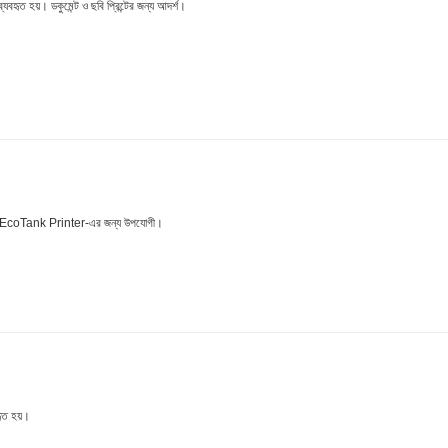
 হয়। ডকুমেন্ট ও ছবি প্রিন্টের জন্য আদর্শ।
coTank Printer-এর জন্য উপযোগী।
হৃত হয়।