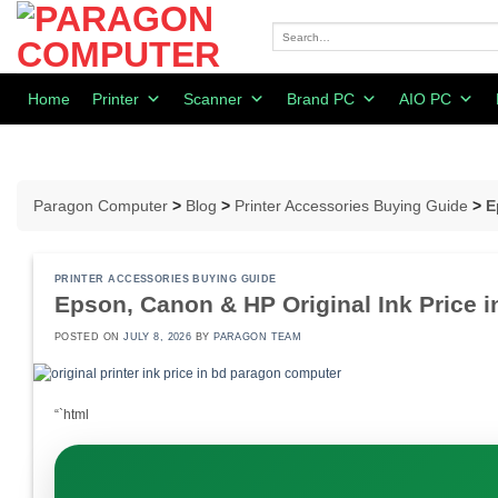
Skip
to
Search
for:
content
Home
Printer
Scanner
Brand PC
AIO PC
Paragon Computer
>
Blog
>
Printer Accessories Buying Guide
>
E
PRINTER ACCESSORIES BUYING GUIDE
Epson, Canon & HP Original Ink Price 
POSTED ON
JULY 8, 2026
BY
PARAGON TEAM
“`html