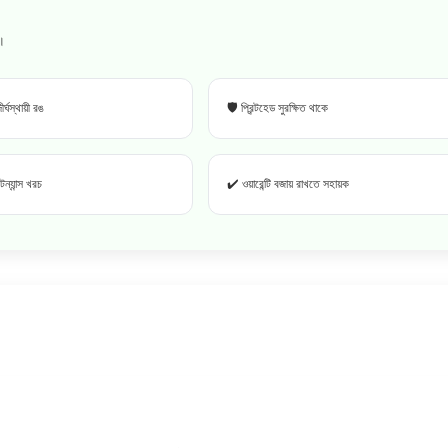
য়।
র্ঘস্থায়ী রঙ
🛡️ প্রিন্টহেড সুরক্ষিত থাকে
্যান্স খরচ
✔️ ওয়ারেন্টি বজায় রাখতে সহায়ক