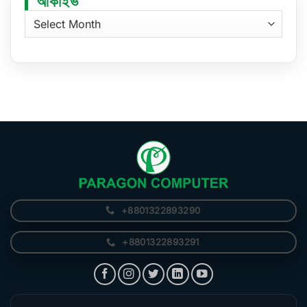
আর্কাইভ
আর্কাইভ
+8801322893290
+8801322893291