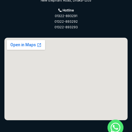
New Elephant Road, Dhaka-1205
Hotline
01322-893291
01322-893292
01322-893293