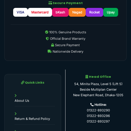
Secure Payment
VISA
Mastercard
bKash
Nagad
Rocket
Upay
100% Genuine Products
Official Brand Warranty
Secure Payment
Nationwide Delivery
Head Office
Quick Links
54, Minita Plaza, Level 5 (Lift 5)
Beside Multiplan Center
New Elephant Road, Dhaka-1205
About Us
Hotline:
01322-893290
01322-893296
Return & Refund Policy
01322-893297