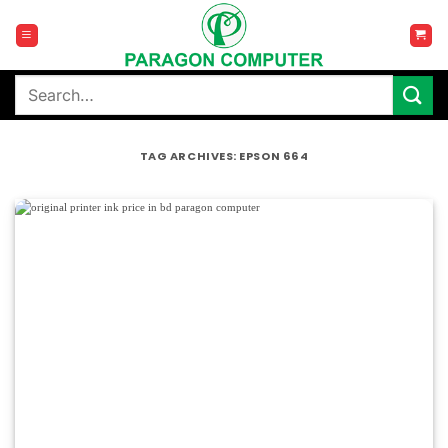
Skip
to
content
Search
for:
TAG ARCHIVES:
EPSON 664