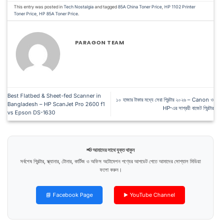
This entry was posted in
Tech Nostalgia
and tagged
85A China Toner Price
,
HP 1102 Printer
Toner Price
,
HP 85A Toner Price
.
PARAGON TEAM
Best Flatbed & Sheet-fed Scanner in
১০ হাজার টাকার মধ্যে সেরা প্রিন্টার ২০২৬ – Canon ও
Bangladesh – HP ScanJet Pro 2600 f1
HP-এর সাশ্রয়ী বাজেট প্রিন্টার
vs Epson DS-1630
📢 আমাদের সাথে যুক্ত থাকুন
সর্বশেষ প্রিন্টার, স্ক্যানার, টোনার, কার্টিজ ও অফিস অটোমেশন পণ্যের আপডেট পেতে আমাদের সোশ্যাল মিডিয়া
ফলো করুন।
📘 Facebook Page
▶️ YouTube Channel