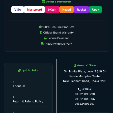
Secure Payment
VISA
Mastercard
bKash
Nagad
Rocket
Upay
100% Genuine Products
Official Brand Warranty
Secure Payment
Nationwide Delivery
Head Office
Quick Links
54, Minita Plaza, Level 5 (Lift 5)
Beside Multiplan Center
New Elephant Road, Dhaka-1205
About Us
Hotline:
01322-893290
01322-893296
Return & Refund Policy
01322-893297