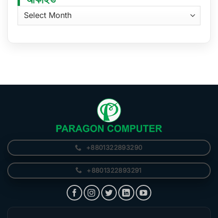
আর্কাইভ
+8801322893290
+8801322893291