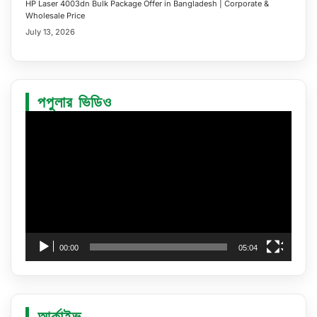
HP Laser 4003dn Bulk Package Offer in Bangladesh | Corporate &
Wholesale Price
July 13, 2026
পপুলার ভিডিও
Video
Player
00:00
05:04
আর্কাইভ