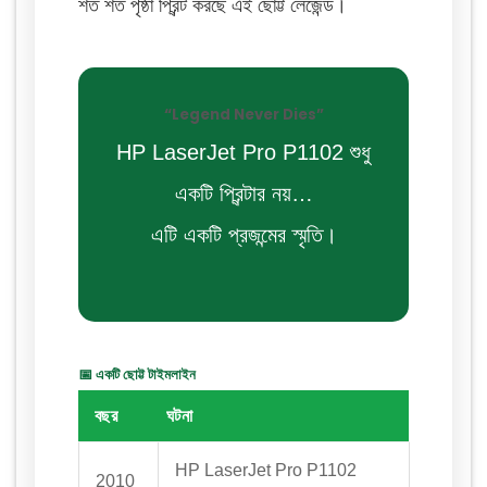
শত শত পৃষ্ঠা প্রিন্ট করছে এই ছোট্ট লেজেন্ড।
“Legend Never Dies”
HP LaserJet Pro P1102 শুধু
একটি প্রিন্টার নয়…
এটি একটি প্রজন্মের স্মৃতি।
📅 একটি ছোট্ট টাইমলাইন
বছর
ঘটনা
HP LaserJet Pro P1102
2010