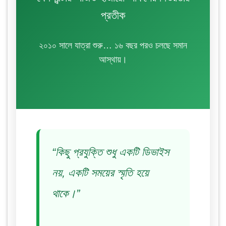
প্রতীক
২০১০ সালে যাত্রা শুরু… ১৬ বছর পরও চলছে সমান
আস্থায়।
“কিছু প্রযুক্তি শুধু একটি ডিভাইস
নয়, একটি সময়ের স্মৃতি হয়ে
থাকে।”