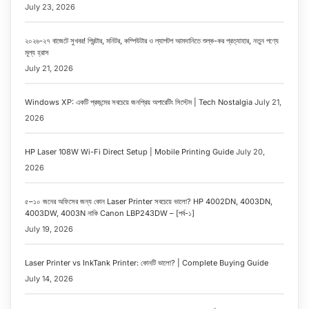
July 23, 2026
২০২৬-২৭ বাজেটে সুখবর! প্রিন্টার, মনিটর, কম্পিউটার ও ল্যাপটপ আমদানিতে শুল্ক-কর প্রত্যাহার, নতুন পণ্যে
মূল্য হ্রাস
July 21, 2026
Windows XP: একটি প্রজন্মের সবচেয়ে জনপ্রিয় অপারেটিং সিস্টেম | Tech Nostalgia
July 21,
2026
HP Laser 108W Wi-Fi Direct Setup | Mobile Printing Guide
July 20,
2026
৫–১০ জনের অফিসের জন্য কোন Laser Printer সবচেয়ে ভালো? HP 4002DN, 4003DN,
4003DW, 4003N নাকি Canon LBP243DW – [পর্ব-১]
July 19, 2026
Laser Printer vs InkTank Printer: কোনটি ভালো? | Complete Buying Guide
July 14, 2026