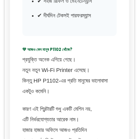
✔ সহজ রিফিল ও মেইনটেন্যান্স
✔ দীর্ঘদিন টেকসই পারফরম্যান্স
💚 আজও কেন মানুষ P1102 খোঁজে?
প্রযুক্তি অনেক এগিয়ে গেছে।
নতুন নতুন Wi-Fi Printer এসেছে।
কিন্তু HP P1102-এর প্রতি মানুষের ভালোবাসা
একটুও কমেনি।
কারণ এই প্রিন্টারটি শুধু একটি মেশিন নয়,
এটি নির্ভরযোগ্যতার আরেক নাম।
হাজার হাজার অফিসে আজও প্রতিদিন