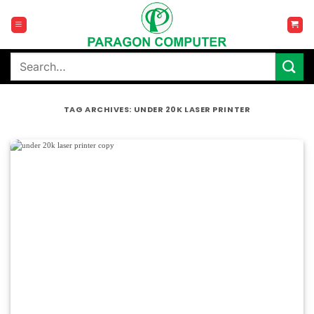
Skip
to
content
Search
for:
TAG ARCHIVES:
UNDER 20K LASER PRINTER