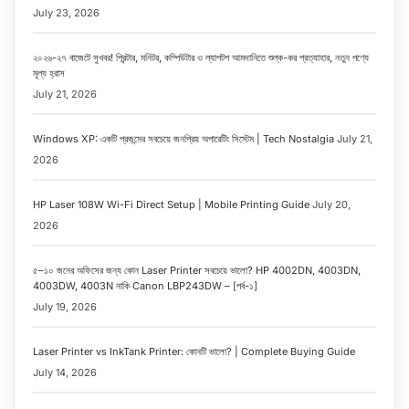
July 23, 2026
২০২৬-২৭ বাজেটে সুখবর! প্রিন্টার, মনিটর, কম্পিউটার ও ল্যাপটপ আমদানিতে শুল্ক-কর প্রত্যাহার, নতুন পণ্যে
মূল্য হ্রাস
July 21, 2026
Windows XP: একটি প্রজন্মের সবচেয়ে জনপ্রিয় অপারেটিং সিস্টেম | Tech Nostalgia
July 21,
2026
HP Laser 108W Wi-Fi Direct Setup | Mobile Printing Guide
July 20,
2026
৫–১০ জনের অফিসের জন্য কোন Laser Printer সবচেয়ে ভালো? HP 4002DN, 4003DN,
4003DW, 4003N নাকি Canon LBP243DW – [পর্ব-১]
July 19, 2026
Laser Printer vs InkTank Printer: কোনটি ভালো? | Complete Buying Guide
July 14, 2026