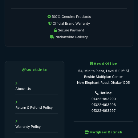
100% Genuine Products
Official Brand Warranty
Secure Payment
Nationwide Delivery
Head Office
Quick Links
54, Minita Plaza, Level 5 (Lift 5)
Beside Multiplan Center
New Elephant Road, Dhaka-1205
About Us
Hotline:
01322-893290
01322-893296
Return & Refund Policy
01322-893297
Warranty Policy
Motijheel Branch