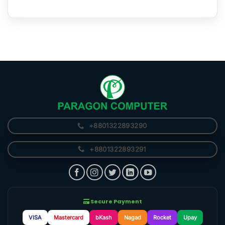
+8801322893290
+8801322893291
Secure Payment
VISA
Mastercard
bKash
Nagad
Rocket
Upay