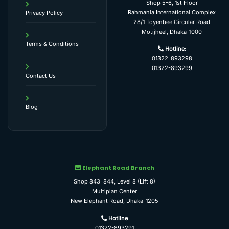
Shop 5-6, 1st Floor
Rahmania International Complex
Privacy Policy
28/1 Toyenbee Circular Road
Motijheel, Dhaka-1000
Terms & Conditions
Hotline:
01322-893298
01322-893299
Contact Us
Blog
Elephant Road Branch
Shop 843–844, Level 8 (Lift 8)
Multiplan Center
New Elephant Road, Dhaka-1205
Hotline
01322-893291