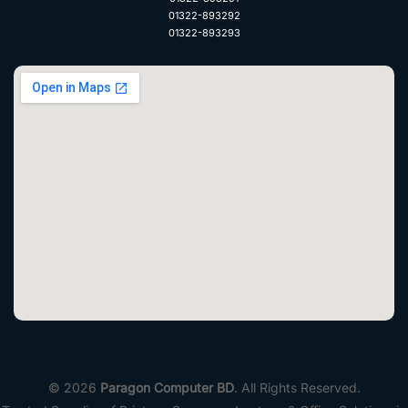
01322-893292
01322-893293
© 2026
Paragon Computer BD
. All Rights Reserved.