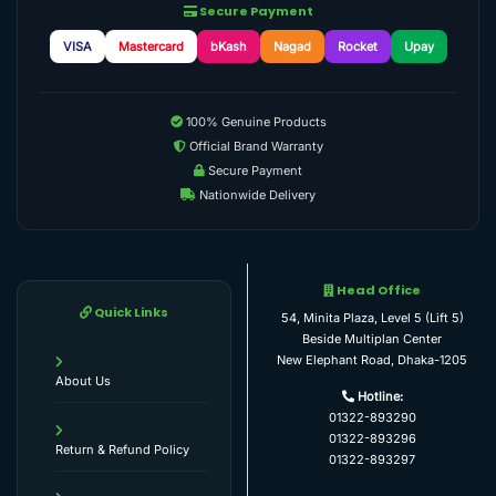
Secure Payment
VISA
Mastercard
bKash
Nagad
Rocket
Upay
100% Genuine Products
Official Brand Warranty
Secure Payment
Nationwide Delivery
Head Office
Quick Links
54, Minita Plaza, Level 5 (Lift 5)
Beside Multiplan Center
New Elephant Road, Dhaka-1205
About Us
Hotline:
01322-893290
01322-893296
Return & Refund Policy
01322-893297