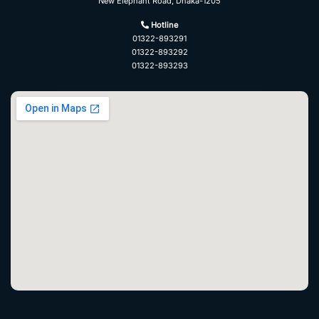
New Elephant Road, Dhaka-1205
Hotline
01322-893291
01322-893292
01322-893293