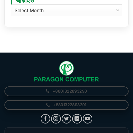
আর্কাইভ
আর্কাইভ
+8801322893290
+8801322893291