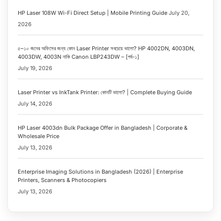
HP Laser 108W Wi-Fi Direct Setup | Mobile Printing Guide
July 20,
2026
৫–১০ জনের অফিসের জন্য কোন Laser Printer সবচেয়ে ভালো? HP 4002DN, 4003DN,
4003DW, 4003N নাকি Canon LBP243DW – [পর্ব-১]
July 19, 2026
Laser Printer vs InkTank Printer: কোনটি ভালো? | Complete Buying Guide
July 14, 2026
HP Laser 4003dn Bulk Package Offer in Bangladesh | Corporate &
Wholesale Price
July 13, 2026
Enterprise Imaging Solutions in Bangladesh (2026) | Enterprise
Printers, Scanners & Photocopiers
July 13, 2026