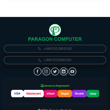
+8801322893290
+8801322893291
Secure Payment
VISA
Mastercard
bKash
Nagad
Rocket
Upay