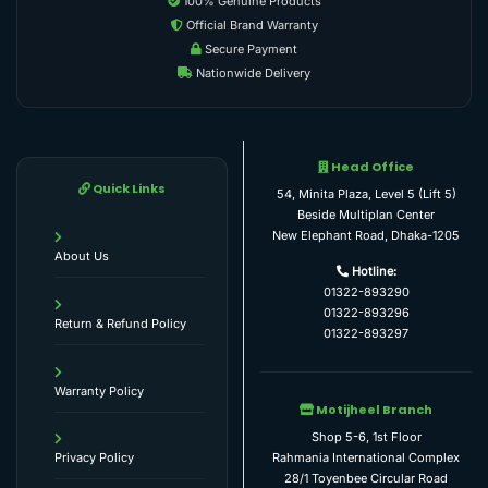
100% Genuine Products
Official Brand Warranty
Secure Payment
Nationwide Delivery
Head Office
Quick Links
54, Minita Plaza, Level 5 (Lift 5)
Beside Multiplan Center
New Elephant Road, Dhaka-1205
About Us
Hotline:
01322-893290
01322-893296
Return & Refund Policy
01322-893297
Warranty Policy
Motijheel Branch
Shop 5-6, 1st Floor
Rahmania International Complex
Privacy Policy
28/1 Toyenbee Circular Road