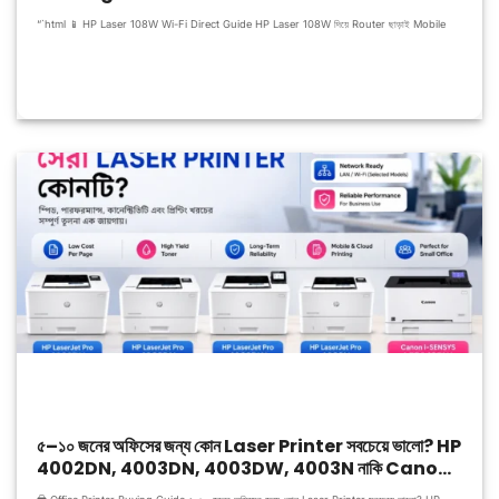
“`html 📱 HP Laser 108W Wi-Fi Direct Guide HP Laser 108W দিয়ে Router ছাড়াই Mobile
৫–১০ জনের অফিসের জন্য কোন Laser Printer সবচেয়ে ভালো? HP
4002DN, 4003DN, 4003DW, 4003N নাকি Canon
LBP243DW – [পর্ব-১]