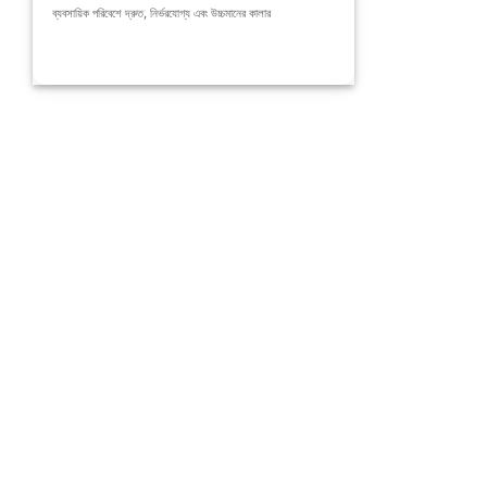
ব্যবসায়িক পরিবেশে দ্রুত, নির্ভরযোগ্য এবং উচ্চমানের কালার