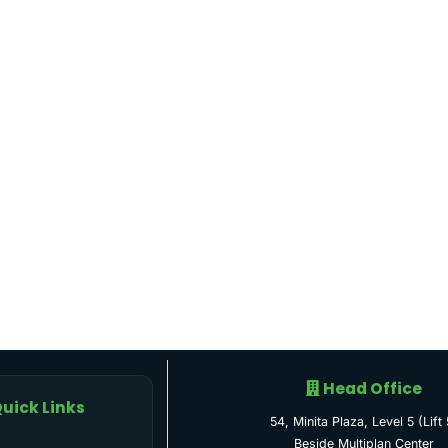
Head Office
uick Links
54, Minita Plaza, Level 5 (Lift 
Beside Multiplan Center