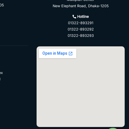
05
New Elephant Road, Dhaka-1205
Hotline
01322-893291
01322-893292
01322-893293
ex
d