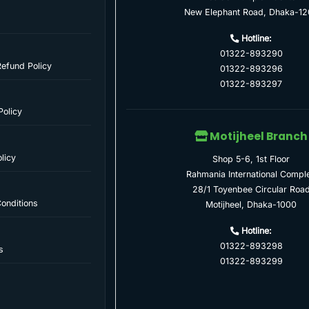
New Elephant Road, Dhaka-12
Hotline:
01322-893290
Refund Policy
01322-893296
01322-893297
Policy
Motijheel Branch
licy
Shop 5-6, 1st Floor
Rahmania International Compl
28/1 Toyenbee Circular Roa
onditions
Motijheel, Dhaka-1000
Hotline:
01322-893298
s
01322-893299