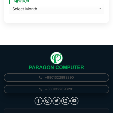
আর্কাইভ
আর্কাইভ
+8801322893290
+8801322893291