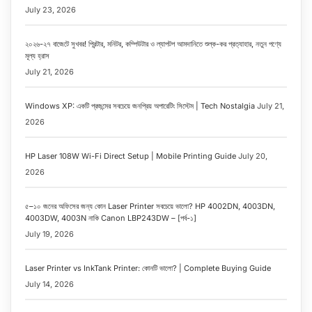
July 23, 2026
২০২৬-২৭ বাজেটে সুখবর! প্রিন্টার, মনিটর, কম্পিউটার ও ল্যাপটপ আমদানিতে শুল্ক-কর প্রত্যাহার, নতুন পণ্যে
মূল্য হ্রাস
July 21, 2026
Windows XP: একটি প্রজন্মের সবচেয়ে জনপ্রিয় অপারেটিং সিস্টেম | Tech Nostalgia
July 21,
2026
HP Laser 108W Wi-Fi Direct Setup | Mobile Printing Guide
July 20,
2026
৫–১০ জনের অফিসের জন্য কোন Laser Printer সবচেয়ে ভালো? HP 4002DN, 4003DN,
4003DW, 4003N নাকি Canon LBP243DW – [পর্ব-১]
July 19, 2026
Laser Printer vs InkTank Printer: কোনটি ভালো? | Complete Buying Guide
July 14, 2026