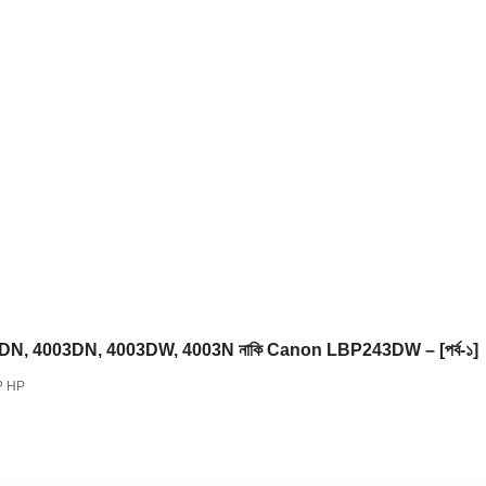
4002DN, 4003DN, 4003DW, 4003N নাকি Canon LBP243DW – [পর্ব-১]
ো? HP