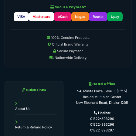
Secure Payment
VISA
Mastercard
bKash
Nagad
Rocket
Upay
100% Genuine Products
Official Brand Warranty
Secure Payment
Nationwide Delivery
Head Office
Quick Links
54, Minita Plaza, Level 5 (Lift 5)
Beside Multiplan Center
New Elephant Road, Dhaka-1205
About Us
Hotline:
01322-893290
01322-893296
Return & Refund Policy
01322-893297