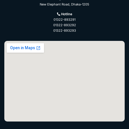
New Elephant Road, Dhaka-1205
Hotline
01322-893291
01322-893292
01322-893293