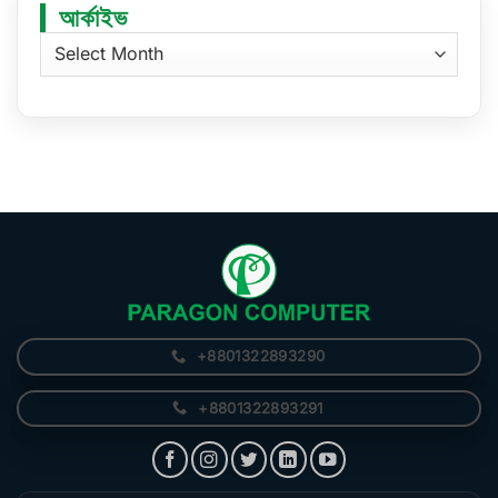
আর্কাইভ
আর্কাইভ
+8801322893290
+8801322893291