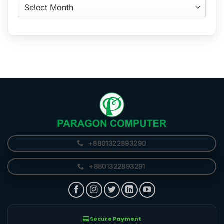
আর্কাইভ
+8801322893290
+8801322893291
Secure Payment