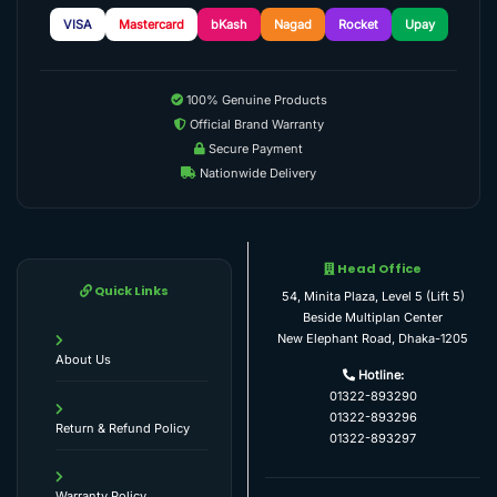
VISA
Mastercard
bKash
Nagad
Rocket
Upay
100% Genuine Products
Official Brand Warranty
Secure Payment
Nationwide Delivery
Head Office
Quick Links
54, Minita Plaza, Level 5 (Lift 5)
Beside Multiplan Center
New Elephant Road, Dhaka-1205
About Us
Hotline:
01322-893290
01322-893296
Return & Refund Policy
01322-893297
Warranty Policy