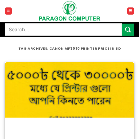
Skip
to
content
Search
for:
TAG ARCHIVES:
CANON MF3010 PRINTER PRICE IN BD