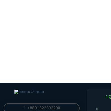
Q
+8801322893290