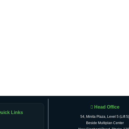
Head Office
uick Links
54, Minita Plaza, Level 5 (Lift 5
Beside Multiplan Center