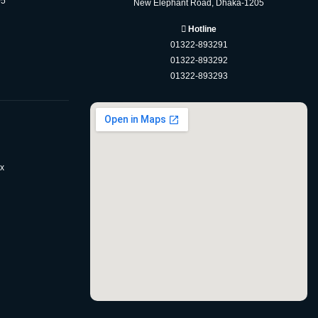
05
New Elephant Road, Dhaka-1205
Hotline
01322-893291
01322-893292
01322-893293
x