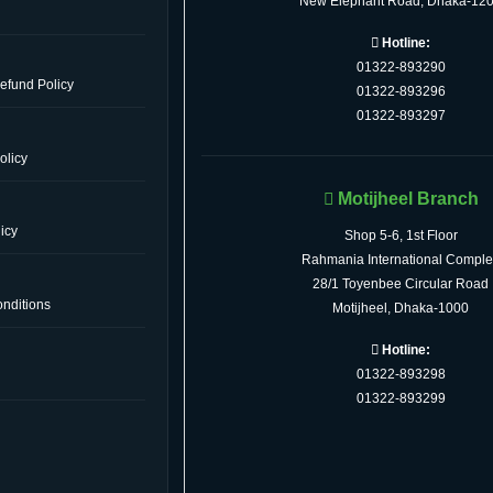
New Elephant Road, Dhaka-12
Hotline:
01322-893290
efund Policy
01322-893296
01322-893297
olicy
Motijheel Branch
icy
Shop 5-6, 1st Floor
Rahmania International Comple
28/1 Toyenbee Circular Road
nditions
Motijheel, Dhaka-1000
Hotline:
01322-893298
s
01322-893299