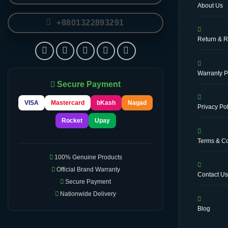
About Us
+8801322893291
Return & R
Warranty P
Secure Payment
VISA
Mastercard
bKash
Nagad
Privacy Pol
Rocket
Upay
Terms & Co
100% Genuine Products
Official Brand Warranty
Contact U
Secure Payment
Nationwide Delivery
Blog